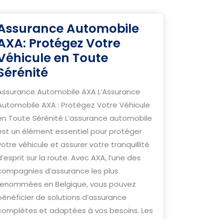
Assurance Automobile
AXA: Protégez Votre
Véhicule en Toute
Assurance
Sérénité
Automobile
Assurance Automobile AXA L’Assurance
AXA:
Automobile AXA : Protégez Votre Véhicule
Protégez
en Toute Sérénité L’assurance automobile
Votre
est un élément essentiel pour protéger
Véhicule
votre véhicule et assurer votre tranquillité
en
d’esprit sur la route. Avec AXA, l’une des
compagnies d’assurance les plus
Toute
renommées en Belgique, vous pouvez
Sérénité
bénéficier de solutions d’assurance
complètes et adaptées à vos besoins. Les