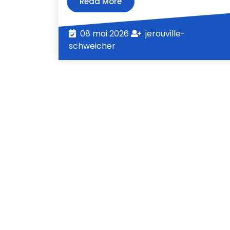
Read
Read More
More
08
08 mai 2026
jerouville-
jerouville-
mai
schweicher
schweicher
2026