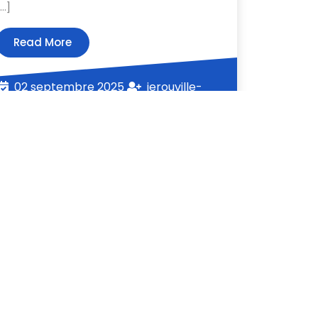
[…]
Read
Read More
More
02
02 septembre 2025
jerouville-
jerouville-
septembre
schweicher
schweicher
2025